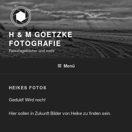
Zum
Inhalt
springen
H & M GOETZKE
FOTOGRAFIE
Reisetagebücher und mehr
Menü
HEIKES FOTOS
Geduld! Wird noch!
Hier sollen in Zukunft Bilder von Heike zu finden sein.