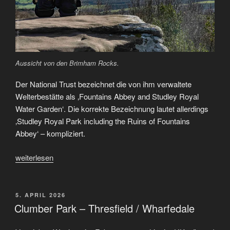
Aussicht von den Brimham Rocks.
Der National Trust bezeichnet die von ihm verwaltete
Welterbestätte als ‚Fountains Abbey and Studley Royal
Water Garden‘. Die korrekte Bezeichnung lautet allerdings
‚Studley Royal Park including the Ruins of Fountains
Abbey‘ – kompliziert.
„Fountain
weiterlesen
Abbey
&
Studley
VERÖFFENTLICHT
5. APRIL 2026
AM
Royal
Clumber Park – Thresfield / Wharfedale
Park