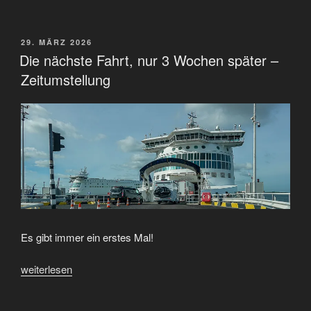
London“
VERÖFFENTLICHT
29. MÄRZ 2026
AM
Die nächste Fahrt, nur 3 Wochen später –
Zeitumstellung
Es gibt immer ein erstes Mal!
„Die
weiterlesen
nächste
Fahrt,