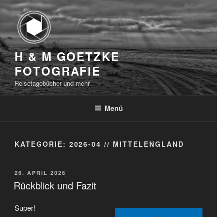
Zum
Inhalt
springen
H & M GOETZKE
FOTOGRAFIE
Reisetagebücher und mehr
Menü
KATEGORIE:
2026-04 // MITTELENGLAND
VERÖFFENTLICHT
26. APRIL 2026
AM
Rückblick und Fazit
Super!