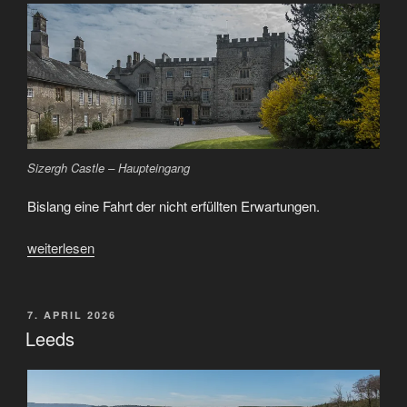
Circle“
Sizergh Castle – Haupteingang
Bislang eine Fahrt der nicht erfüllten Erwartungen.
„Wharfedale
weiterlesen
–
Sizergh
Castle
VERÖFFENTLICHT
7. APRIL 2026
AM
–
Leeds
Troutbeck
Head“