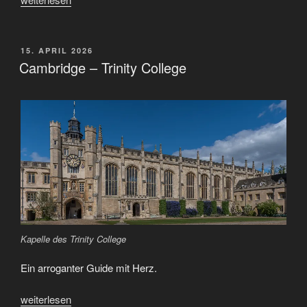
–
London“
VERÖFFENTLICHT
15. APRIL 2026
AM
Cambridge – Trinity College
Kapelle des Trinity College
Ein arroganter Guide mit Herz.
„Cambridge
weiterlesen