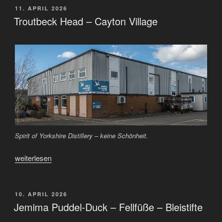
VERÖFFENTLICHT
11. APRIL 2026
AM
Troutbeck Head – Cayton Village
Spirit of Yorkshire Distillery – keine Schönheit.
„Troutbeck
weiterlesen
Head
–
Cayton
VERÖFFENTLICHT
10. APRIL 2026
AM
Village“
Jemima Puddel-Duck – Fellfüße – Bleistifte