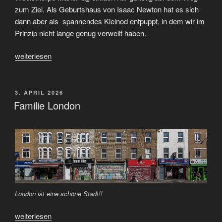
zum Ziel. Als Geburtshaus von Isaac Newton hat es sich
dann aber als spannendes Kleinod entpuppt, in dem wir im
Prinzip nicht lange genug verweilt haben.
„London
weiterlesen
–
Woolsthorpe
Manor
VERÖFFENTLICHT
3. APRIL 2026
AM
–
Familie London
Clumber
Park“
London ist eine schöne Stadt!!
„Familie
weiterlesen