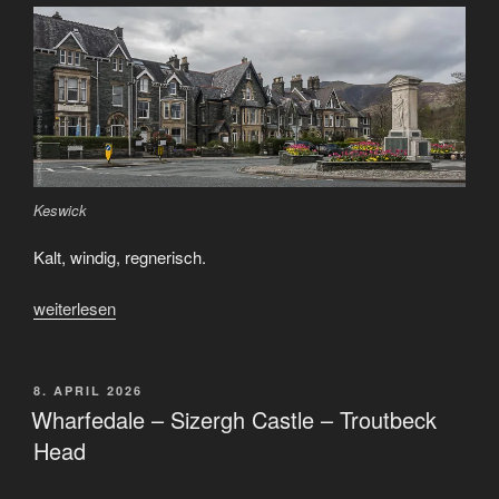
Keswick
Kalt, windig, regnerisch.
„The
weiterlesen
Lakes
Distillery
–
VERÖFFENTLICHT
8. APRIL 2026
AM
Keswick
Wharfedale – Sizergh Castle – Troutbeck
–
Head
Castlerigg
Stone