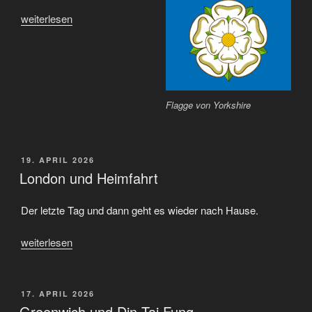
„Rückblick
weiterlesen
und
Fazit“
Flagge von Yorkshire
VERÖFFENTLICHT
19. APRIL 2026
AM
London und Heimfahrt
Der letzte Tag und dann geht es wieder nach Hause.
„London
weiterlesen
und
Heimfahrt“
VERÖFFENTLICHT
17. APRIL 2026
AM
Greenwich und Din Tai Fung