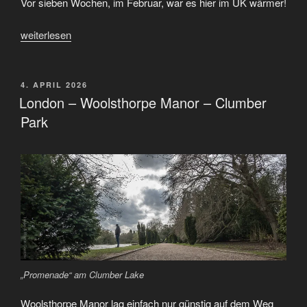
und
Vor sieben Wochen, im Februar, war es hier im UK wärmer!
Brimham
„Clumber
Rocks“
weiterlesen
Park
–
Thresfield
VERÖFFENTLICHT
4. APRIL 2026
AM
/
London – Woolsthorpe Manor – Clumber
Wharfedale“
Park
„Promenade“ am Clumber Lake
Woolsthorpe Manor lag einfach nur günstig auf dem Weg