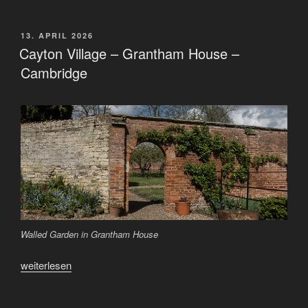
–
St.
John’s
VERÖFFENTLICHT
13. APRIL 2026
AM
College“
Cayton Village – Grantham House –
Cambridge
Walled Garden in Grantham House
„Cayton
weiterlesen
Village
–