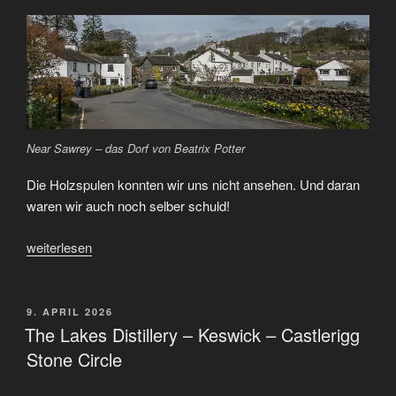
Near Sawrey – das Dorf von Beatrix Potter
Die Holzspulen konnten wir uns nicht ansehen. Und daran
waren wir auch noch selber schuld!
„Jemima
weiterlesen
Puddel-
Duck
–
VERÖFFENTLICHT
9. APRIL 2026
AM
Fellfüße
The Lakes Distillery – Keswick – Castlerigg
–
Stone Circle
Bleistifte“