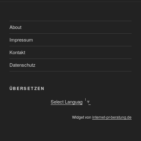
nur
3
Wochen
später
About
–
Impressum
Zeitumstellung“
Kontakt
Datenschutz
ÜBERSETZEN
Select Language
▼
Widget von
internet-pr-beratung.de