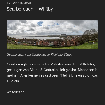
Grantham
VERÖFFENTLICHT
12. APRIL 2026
AM
House
Scarborough – Whitby
–
Cambridge“
Scarborough vom Castle aus in Richtung Süden
Scarborough Fair – ein altes Volkslied aus dem Mittelalter,
gesungen von Simon & Carfunkel. Ich glaube, Menschen in
meinem Alter kennen es und beim Titel fällt ihnen sofort das
Duo ein.
„Scarborough
weiterlesen
–
Whitby“