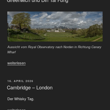
Aussicht vom Royal Observatory nach Norden in Richtung Canary
Wharf
„Greenwich
weiterlesen
und
Din
Tai
VERÖFFENTLICHT
16. APRIL 2026
AM
Fung“
Cambridge – London
Der Whisky Tag.
„Cambridge
weiterlesen