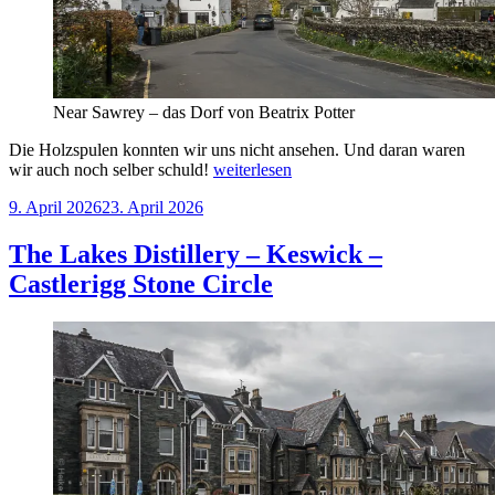
Near Sawrey – das Dorf von Beatrix Potter
Die Holzspulen konnten wir uns nicht ansehen. Und daran waren
„Jemima
wir auch noch selber schuld!
weiterlesen
Puddel-
Veröffentlicht
9. April 2026
23. April 2026
Duck
am
–
Fellfüße
The Lakes Distillery – Keswick –
–
Castlerigg Stone Circle
Bleistifte“