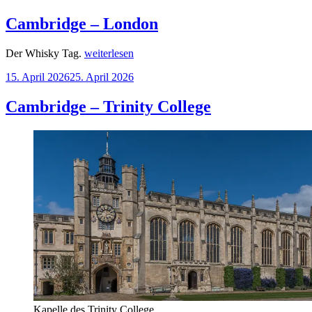
am
Tai
Fung“
Cambridge – London
„Cambridge
Der Whisky Tag.
weiterlesen
–
Veröffentlicht
15. April 2026
25. April 2026
London“
am
Cambridge – Trinity College
Kapelle des Trinity College