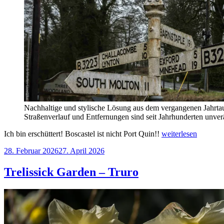
Nachhaltige und stylische Lösung aus dem vergangenen Jahrtaus
Straßenverlauf und Entfernungen sind seit Jahrhunderten unver
„Carnon
Ich bin erschüttert! Boscastel ist nicht Port Quin!!
weiterlesen
Downs
Veröffentlicht
28. Februar 2026
27. April 2026
–
am
Bedruthan
Steps
Trelissick Garden – Truro
–
Boscastle
–
Minehead“