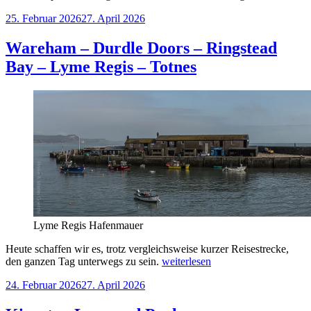
–
Veröffentlicht
25. Februar 2026
27. April 2026
Totnes“
am
Wareham – Durdle Doors – Ringstead
Bay – Lyme Regis – Totnes
Lyme Regis Hafenmauer
Heute schaffen wir es, trotz vergleichsweise kurzer Reisestrecke,
„Wareham
den ganzen Tag unterwegs zu sein.
weiterlesen
–
Veröffentlicht
24. Februar 2026
27. April 2026
Durdle
am
Doors
–