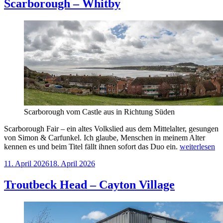
House
Scarborough – Whitby
–
Cambridge“
Scarborough vom Castle aus in Richtung Süden
Scarborough Fair – ein altes Volkslied aus dem Mittelalter, gesungen
von Simon & Carfunkel. Ich glaube, Menschen in meinem Alter
„Scarborough
kennen es und beim Titel fällt ihnen sofort das Duo ein.
weiterlesen
–
Veröffentlicht
11. April 2026
18. April 2026
Whitby“
am
Troutbeck Head – Cayton Village