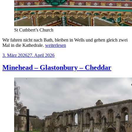
St Cuthbert’s Church
Wir fahren nicht nach Bath, bleiben in Wells und gehen gleich zwei
„Wells“
Mal in die Kathedrale.
weiterlesen
Veröffentlicht
3. März 2026
27. April 2026
am
Minehead – Glastonbury – Cheddar