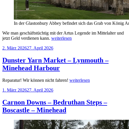
In der Glastonbury Abbey befindet sich das Grab von König Ar
Wie man geschäftstüchtig mit der Artus Legende im Mittelalter und
„Minehead
jetzt Geld verdienen kann.
weiterlesen
–
Veröffentlicht
2. März 2026
27. April 2026
Glastonbury
am
–
Cheddar“
Dunster Yarn Market – Lynmouth –
Minehead Harbour
„Dunster
Reparatur! Wir können nicht fahren!
weiterlesen
Yarn
Veröffentlicht
1. März 2026
27. April 2026
Market
am
–
Lynmouth
Carnon Downs – Bedruthan Steps –
–
Boscastle – Minehead
Minehead
Harbour“