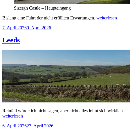
Sizergh Castle – Haupteingang
„Wharfedale
Bislang eine Fahrt der nicht erfüllten Erwartungen.
weiterlesen
–
Veröffentlicht
7. April 2026
9. April 2026
Sizergh
am
Castle
–
Leeds
Troutbeck
Head“
„L
Reinfall würde ich nicht sagen, aber nicht alles lohnt sich wirklich.
weiterlesen
Veröffentlicht
6. April 2026
23. April 2026