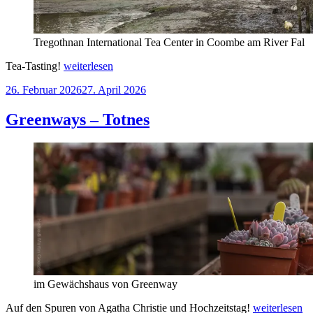
Tregothnan International Tea Center in Coombe am River Fal
„Totnes
Tea-Tasting!
weiterlesen
–
Veröffentlicht
26. Februar 2026
27. April 2026
Carnon
am
Downs“
Greenways – Totnes
im Gewächshaus von Greenway
„Greenways
Auf den Spuren von Agatha Christie und Hochzeitstag!
weiterlesen