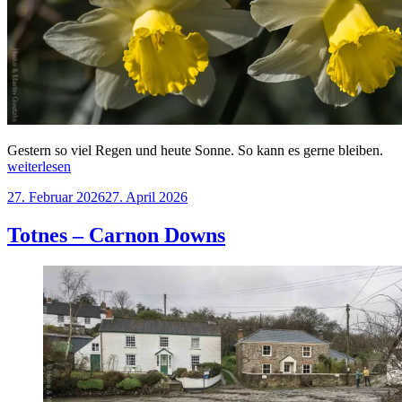
„Tr
Gestern so viel Regen und heute Sonne. So kann es gerne bleiben.
Ga
weiterlesen
–
Veröffentlicht
27. Februar 2026
27. April 2026
Tru
am
Totnes – Carnon Downs