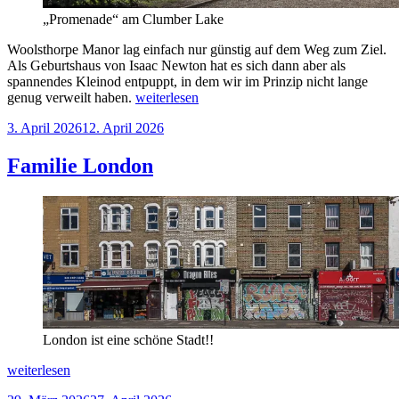
„Promenade“ am Clumber Lake
Woolsthorpe Manor lag einfach nur günstig auf dem Weg zum Ziel.
Als Geburtshaus von Isaac Newton hat es sich dann aber als
spannendes Kleinod entpuppt, in dem wir im Prinzip nicht lange
„London
genug verweilt haben.
weiterlesen
–
Veröffentlicht
3. April 2026
12. April 2026
Woolsthorpe
am
Manor
–
Familie London
Clumber
Park“
London ist eine schöne Stadt!!
„Familie
weiterlesen
London“