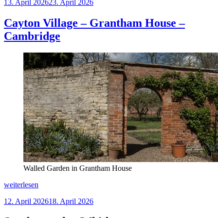
Veröffentlicht
13. April 2026
23. April 2026
St.
am
John’s
College“
Cayton Village – Grantham House –
Cambridge
Walled Garden in Grantham House
„Cayton
weiterlesen
Village
Veröffentlicht
12. April 2026
18. April 2026
–
am
Grantham