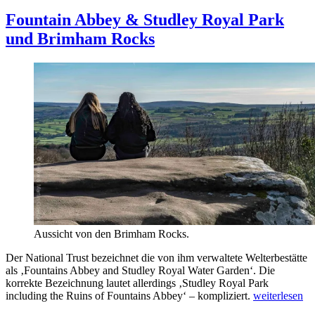
am
Fountain Abbey & Studley Royal Park
und Brimham Rocks
Aussicht von den Brimham Rocks.
Der National Trust bezeichnet die von ihm verwaltete Welterbestätte
als ‚Fountains Abbey and Studley Royal Water Garden‘. Die
korrekte Bezeichnung lautet allerdings ‚Studley Royal Park
„Fountain
including the Ruins of Fountains Abbey‘ – kompliziert.
weiterlesen
Abbey