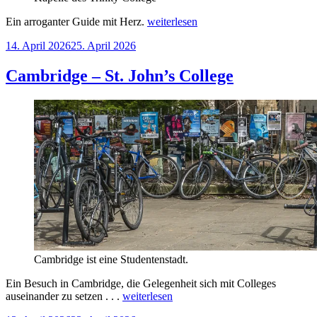
„Cambridge
Ein arroganter Guide mit Herz.
weiterlesen
–
Veröffentlicht
14. April 2026
25. April 2026
Trinity
am
College“
Cambridge – St. John’s College
Cambridge ist eine Studentenstadt.
Ein Besuch in Cambridge, die Gelegenheit sich mit Colleges
„Cambridge
auseinander zu setzen . . .
weiterlesen
–