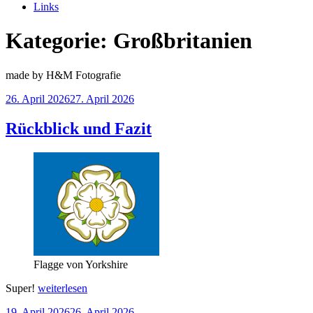
Links
Kategorie:
Großbritanien
made by H&M Fotografie
Veröffentlicht
26. April 2026
27. April 2026
am
Rückblick und Fazit
Flagge von Yorkshire
„Rückblick
Super!
weiterlesen
und
Veröffentlicht
19. April 2026
26. April 2026
Fazit“