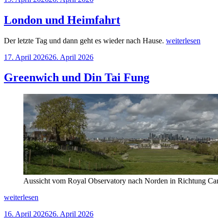
am
London und Heimfahrt
„London
Der letzte Tag und dann geht es wieder nach Hause.
weiterlesen
und
Veröffentlicht
17. April 2026
26. April 2026
Heimfahrt“
am
Greenwich und Din Tai Fung
Aussicht vom Royal Observatory nach Norden in Richtung Ca
„Greenwich
weiterlesen
und
Veröffentlicht
16. April 2026
26. April 2026
Din