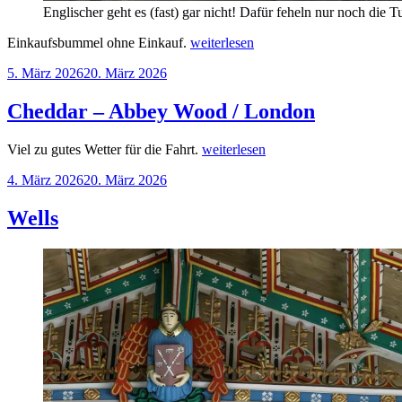
Englischer geht es (fast) gar nicht! Dafür feheln nur noch die T
„London“
Einkaufsbummel ohne Einkauf.
weiterlesen
Veröffentlicht
5. März 2026
20. März 2026
am
Cheddar – Abbey Wood / London
„Cheddar
Viel zu gutes Wetter für die Fahrt.
weiterlesen
–
Veröffentlicht
4. März 2026
20. März 2026
Abbey
am
Wood
/
Wells
London“