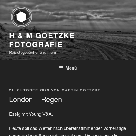
Zum
Inhalt
springen
H & M GOETZKE
FOTOGRAFIE
Reisetagebücher und mehr
Menü
VERÖFFENTLICHT
21. OKTOBER 2023
VON
MARTIN GOETZKE
AM
London – Regen
Essig mit Young V&A.
Heute soll das Wetter nach übereinstimmender Vorhersage
verschiedener Apps nicht so gut sein. Die junge Familie