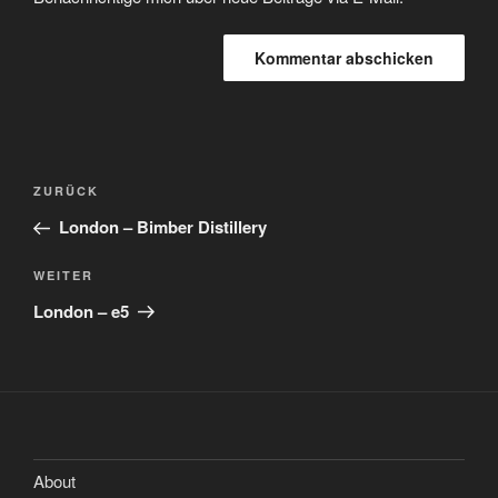
Beitragsnavigation
Vorheriger
ZURÜCK
Beitrag
London – Bimber Distillery
Nächster
WEITER
Beitrag
London – e5
About