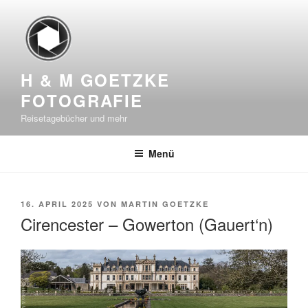
Zum
Inhalt
springen
H & M GOETZKE
FOTOGRAFIE
Reisetagebücher und mehr
Menü
VERÖFFENTLICHT
16. APRIL 2025
VON
MARTIN GOETZKE
AM
Cirencester – Gowerton (Gauert‘n)