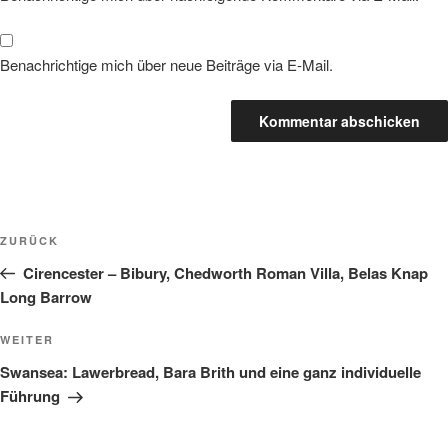
Benachrichtige mich über neue Beiträge via E-Mail.
Beitragsnavigation
Vorheriger
ZURÜCK
Beitrag
Cirencester – Bibury, Chedworth Roman Villa, Belas Knap
Long Barrow
Nächster
WEITER
Beitrag
Swansea: Lawerbread, Bara Brith und eine ganz individuelle
Führung