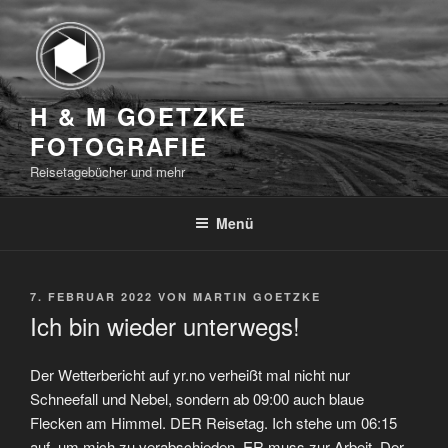
Zum
Inhalt
springen
H & M GOETZKE
FOTOGRAFIE
Reisetagebücher und mehr
Menü
VERÖFFENTLICHT
7. FEBRUAR 2022
VON
MARTIN GOETZKE
AM
Ich bin wieder unterwegs!
Der Wetterbericht auf yr.no verheißt mal nicht nur
Schneefall und Nebel, sondern ab 09:00 auch blaue
Flecken am Himmel. DER Reisetag.
Ich stehe um 06:15
auf, um mich zu verabschieden. ER muss zur Arbeit. Der