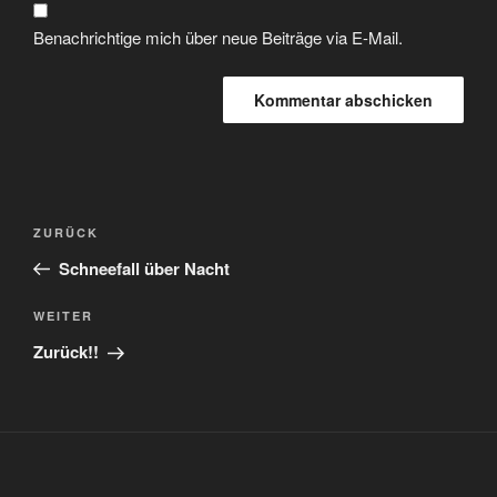
Benachrichtige mich über neue Beiträge via E-Mail.
Beitragsnavigation
Vorheriger
ZURÜCK
Beitrag
Schneefall über Nacht
Nächster
WEITER
Beitrag
Zurück!!