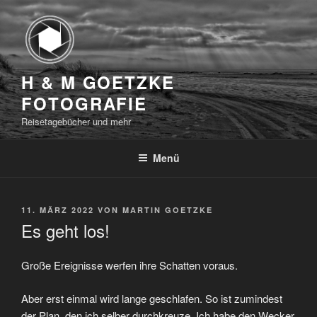
Zum
Inhalt
springen
H & M GOETZKE
FOTOGRAFIE
Reisetagebücher und mehr
Menü
VERÖFFENTLICHT
11. MÄRZ 2022
VON
MARTIN GOETZKE
AM
Es geht los!
Große Ereignisse werfen ihre Schatten voraus.
Aber erst einmal wird lange geschlafen. So ist zumindest
der Plan, den ich selber durchkreuze. Ich habe den Wecker