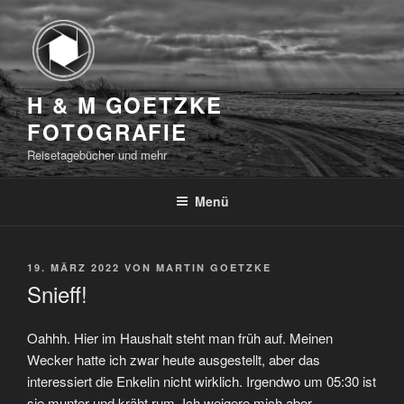
Zum
Inhalt
springen
H & M GOETZKE
FOTOGRAFIE
Reisetagebücher und mehr
Menü
VERÖFFENTLICHT
19. MÄRZ 2022
VON
MARTIN GOETZKE
AM
Snieff!
Oahhh. Hier im Haushalt steht man früh auf. Meinen
Wecker hatte ich zwar heute ausgestellt, aber das
interessiert die Enkelin nicht wirklich. Irgendwo um 05:30 ist
sie munter und kräht rum. Ich weigere mich aber