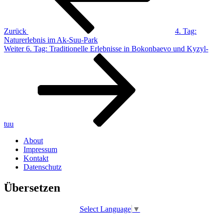
Zurück
4. Tag:
Naturerlebnis im Ak-Suu-Park
Nächster
Weiter
6. Tag: Traditionelle Erlebnisse in Bokonbaevo und Kyzyl-
Beitrag
tuu
About
Impressum
Kontakt
Datenschutz
Übersetzen
Select Language
▼