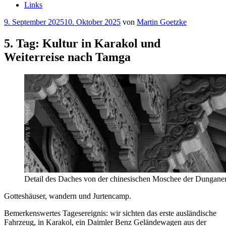
Links
Veröffentlicht
9. September 2025
10. Oktober 2025
von
Martin Goetzke
am
5. Tag: Kultur in Karakol und
Weiterreise nach Tamga
Detail des Daches von der chinesischen Moschee der Dungane
Gotteshäuser, wandern und Jurtencamp.
Bemerkenswertes Tagesereignis: wir sichten das erste ausländische
Fahrzeug, in Karakol, ein Daimler Benz Geländewagen aus der