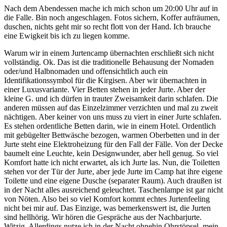
Nach dem Abendessen mache ich mich schon um 20:00 Uhr auf in
die Falle. Bin noch angeschlagen. Fotos sichern, Koffer aufräumen,
duschen, nichts geht mir so recht flott von der Hand. Ich brauche
eine Ewigkeit bis ich zu liegen komme.
Warum wir in einem Jurtencamp übernachten erschließt sich nicht
vollständig. Ok. Das ist die traditionelle Behausung der Nomaden
oder/und Halbnomaden und offensichtlich auch ein
Identifikationssymbol für die Kirgisen. Aber wir übernachten in
einer Luxusvariante. Vier Betten stehen in jeder Jurte. Aber der
kleine G. und ich dürfen in trauter Zweisamkeit darin schlafen. Die
anderen müssen auf das Einzelzimmer verzichten und mal zu zweit
nächtigen. Aber keiner von uns muss zu viert in einer Jurte schlafen.
Es stehen ordentliche Betten darin, wie in einem Hotel. Ordentlich
mit gebügelter Bettwäsche bezogen, warmen Oberbetten und in der
Jurte steht eine Elektroheizung für den Fall der Fälle. Von der Decke
baumelt eine Leuchte, kein Designwunder, aber hell genug. So viel
Komfort hatte ich nicht erwartet, als ich Jurte las. Nun, die Toiletten
stehen vor der Tür der Jurte, aber jede Jurte im Camp hat ihre eigene
Toilette und eine eigene Dusche (separater Raum). Auch draußen ist
in der Nacht alles ausreichend geleuchtet. Taschenlampe ist gar nicht
von Nöten. Also bei so viel Komfort kommt echtes Jurtenfeeling
nicht bei mir auf. Das Einzige, was bemerkenswert ist, die Jurten
sind hellhörig. Wir hören die Gespräche aus der Nachbarjurte.
Witzig. Allerdings nutze ich in der Nacht ohnehin Ohrstöpsel, mein