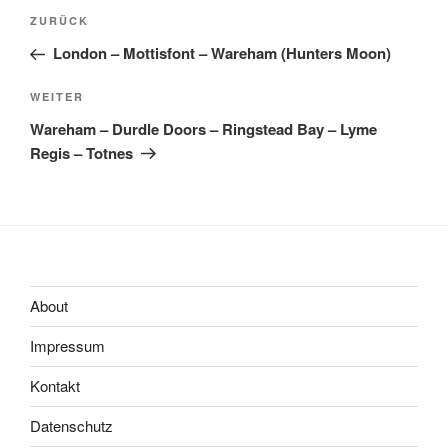
Beitragsnavigation
Vorheriger
ZURÜCK
Beitrag
London – Mottisfont – Wareham (Hunters Moon)
Nächster
WEITER
Beitrag
Wareham – Durdle Doors – Ringstead Bay – Lyme
Regis – Totnes
About
Impressum
Kontakt
Datenschutz