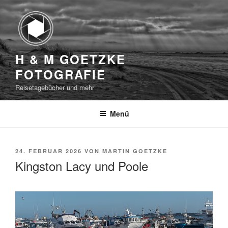
Zum
Inhalt
springen
H & M GOETZKE
FOTOGRAFIE
Reisetagebücher und mehr
Menü
VERÖFFENTLICHT
24. FEBRUAR 2026
VON
MARTIN GOETZKE
AM
Kingston Lacy und Poole