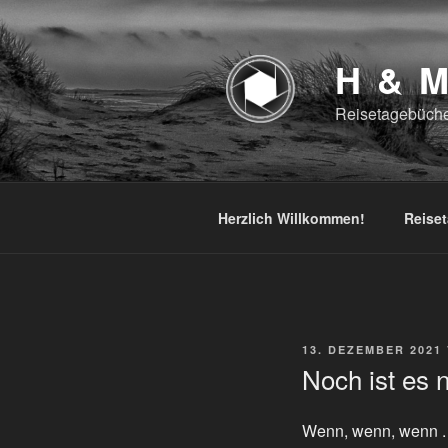
Zum
Inhalt
springen
H & 
Reisetagebüche
Herzlich Willkommen!
Reise
VERÖFFENTLICHT
13. DEZEMBER 2021
AM
Noch ist es n
Wenn, wenn, wenn . . 