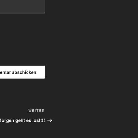
Nächster
WEITER
Beitrag
orgen geht es los!!!!