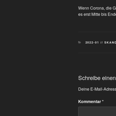
Wenn Corona, die Ge
es erst Mitte bis En
KATEGORIEN
2022-01 // SKA
Schreibe eine
Deine E-Mail-Adresse
Kommentar
*