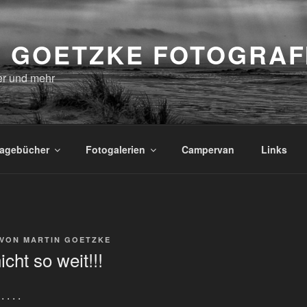
M GOETZKE FOTOGRAF
r und mehr
tagebücher
Fotogalerien
Campervan
Links
VON
MARTIN GOETZKE
icht so weit!!!
. . .