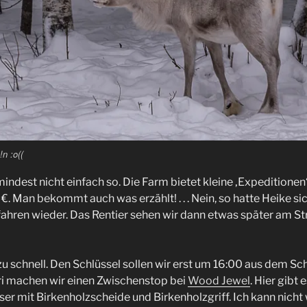
n :o((
indest nicht einfach so. Die Farm bietet kleine ‚Expeditionen‘
€. Man bekommt auch was erzählt! . . . Nein, so hatte Heike si
fahren wieder. Das Rentier sehen wir dann etwas später am Stra
zu schnell. Den Schlüssel sollen wir erst um 16:00 aus dem Sc
i machen wir einen Zwischenstop bei
Wood Jewel
. Hier gibt e
 mit Birkenholzscheide und Birkenholzgriff. Ich kann nicht