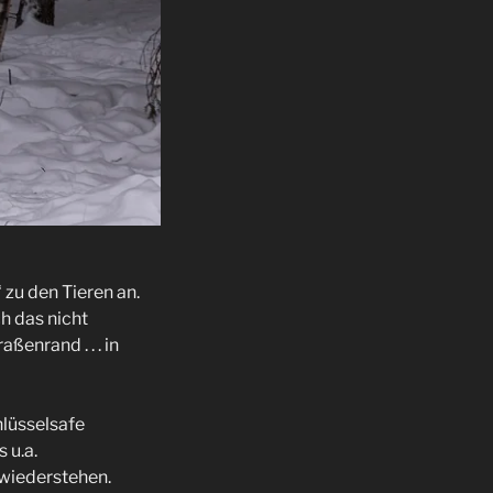
 zu den Tieren an.
ch das nicht
ßenrand . . . in
hlüsselsafe
s u.a.
 wiederstehen.