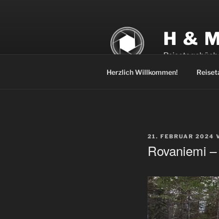
Zum
Inhalt
springen
H & 
Reisetagebüch
Herzlich Willkommen!
Reiset
VERÖFFENTLICHT
21. FEBRUAR 2024
AM
Rovaniemi –