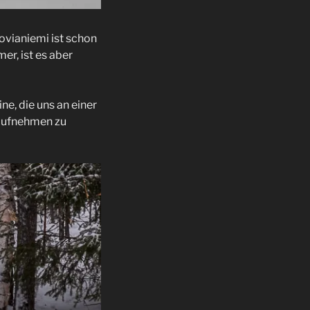
ovianiemi ist schon
er, ist es aber
ne, die uns an einer
 aufnehmen zu