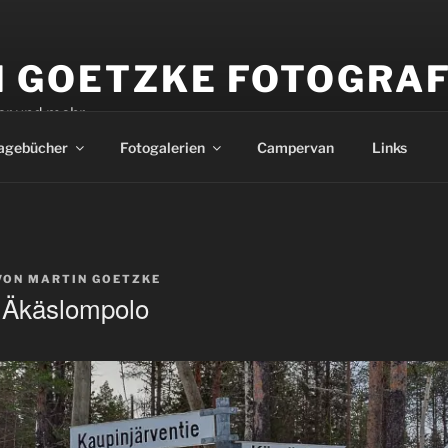
M GOETZKE FOTOGRAF
er und mehr
agebücher
Fotogalerien
Campervan
Links
VON
MARTIN GOETZKE
 Äkäslompolo