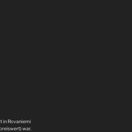
lt in Rovaniemi
preiswert) war.