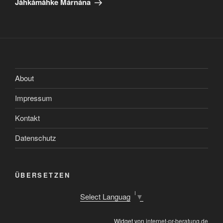
Jåhkåmåhke Márnána
About
Impressum
Kontakt
Datenschutz
ÜBERSETZEN
Select Language
▼
Widget von
internet-pr-beratung.de