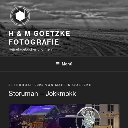
Zum
Inhalt
springen
H & M GOETZKE
FOTOGRAFIE
Reisetagebücher und mehr
Menü
VERÖFFENTLICHT
5. FEBRUAR 2025
VON
MARTIN GOETZKE
AM
Storuman – Jokkmokk