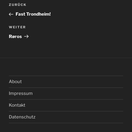
Beitragsnavigation
Vorheriger
ZURÜCK
Beitrag
Fast Trondheim!
Nächster
WEITER
Beitrag
Røros
About
Impressum
Kontakt
Datenschutz