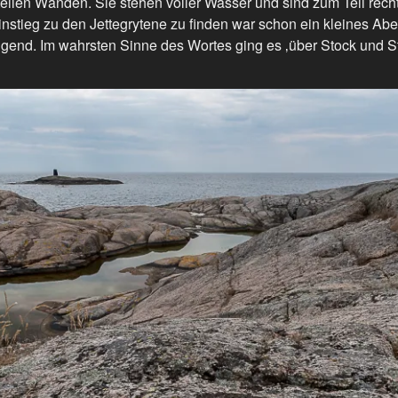
eilen Wänden. Sie stehen voller Wasser und sind zum Teil rech
nstieg zu den Jettegrytene zu finden war schon ein kleines Ab
gend. Im wahrsten Sinne des Wortes ging es ‚über Stock und St