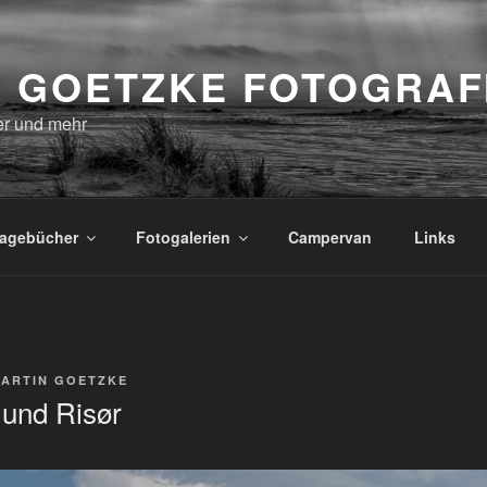
M GOETZKE FOTOGRAF
r und mehr
tagebücher
Fotogalerien
Campervan
Links
ARTIN GOETZKE
 und Risør