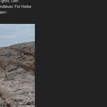
t groß. Den
endteuer. Für Heike
ein‘.