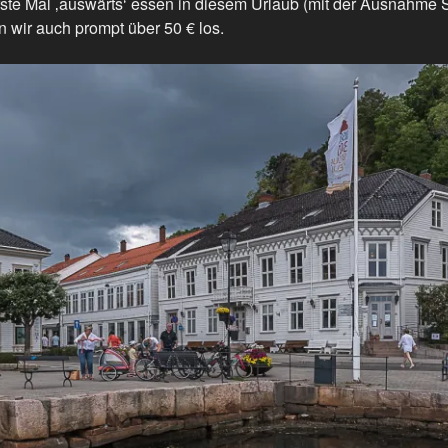
rste Mal ‚auswärts‘ essen in diesem Urlaub (mit der Ausnahme Sk
wir auch prompt über 50 € los.