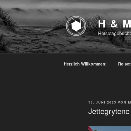
Zum
Inhalt
springen
H & 
Reisetagebüche
Herzlich Willkommen!
Reise
VERÖFFENTLICHT
18. JUNI 2023
VON
M
AM
Jettegrytene