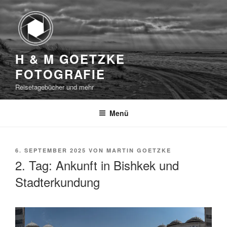
Zum
Inhalt
springen
H & M GOETZKE
FOTOGRAFIE
Reisetagebücher und mehr
Menü
VERÖFFENTLICHT
6. SEPTEMBER 2025
VON
MARTIN GOETZKE
AM
2. Tag: Ankunft in Bishkek und
Stadterkundung